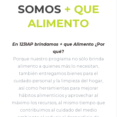
SOMOS
+ QUE
ALIMENTO
En 123IAP brindamos + que Alimento
¿Por
qué?
Porque nuestro programa no sólo brinda
alimento a quienes más lo necesitan,
también entregamos bienes para el
cuidado personal y la limpieza del hogar,
así como herramientas para mejorar
hábitos alimenticios y aprovechar al
máximo los recursos, al mismo tiempo que
contribuimos al cuidado del medio